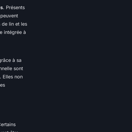
es
. Présents
 peuvent
de lin et les
e intégrée à
grâce à sa
nnelle sont
. Elles non
les
Certains