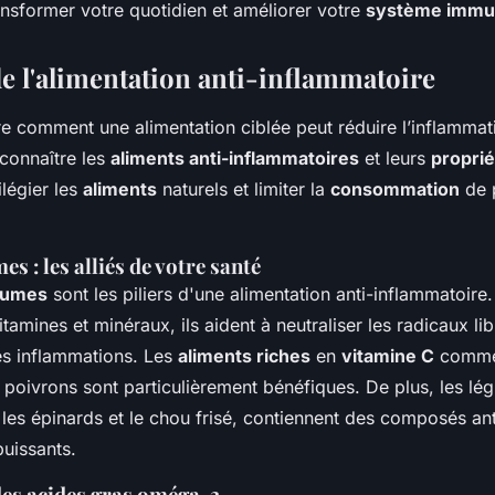
ansformer votre quotidien et améliorer votre
système immun
de l'alimentation anti-inflammatoire
 comment une alimentation ciblée peut réduire l’inflammati
 connaître les
aliments anti-inflammatoires
et leurs
propri
ilégier les
aliments
naturels et limiter la
consommation
de 
es : les alliés de votre santé
gumes
sont les piliers d'une alimentation anti-inflammatoire
vitamines et minéraux, ils aident à neutraliser les radicaux li
s inflammations. Les
aliments riches
en
vitamine C
comme 
es poivrons sont particulièrement bénéfiques. De plus, les lé
les épinards et le chou frisé, contiennent des composés ant
puissants.
des acides gras oméga-3