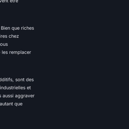
vent être
. Bien que riches
ires chez
vous
e les remplacer
dditifs, sont des
ndustrielles et
s aussi aggraver
 autant que