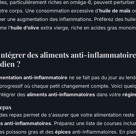
nées, particulièrement riches en oméga-6, peuvent perturber 
otre corps. Une consommation excessive d’
huile de maïs
ou
ner une augmentation des inflammations. Préférez des huile
me l’
huile d’olive
extra vierge, riche en acides gras monoin
tégrer des aliments anti-inflammatoire
idien ?
mentation anti-inflammatoire
ne se fait pas du jour au lende
progressif où chaque petit changement compte. Voici quelq
intégrer des
aliments anti-inflammatoires
dans votre
régi
repas
 des repas permet de s'assurer que votre alimentation reste 
s anti-inflammatoires
. Préparez une liste de courses incl
des poissons gras et des
épices
anti-inflammatoires. En plan