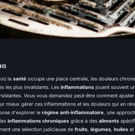
on
où la
santé
occupe une place centrale, les douleurs chroni
es les plus invalidants. Les
inflammations
jouent souvent un
rsistantes. Vous vous demandez peut-être comment ajuster
r mieux gérer ces inflammations et les douleurs qui en résu
opose d'explorer le
régime anti-inflammatoire
, une approche
 les
inflammations chroniques
grâce à des
aliments
spécif
ent une sélection judicieuse de
fruits
,
légumes
,
huiles
et 