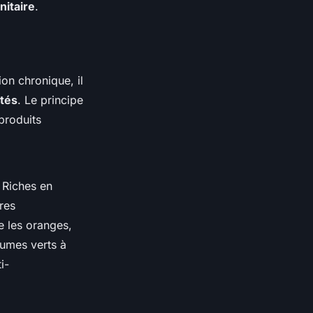
itaire
.
on chronique, il
étés
. Le principe
produits
. Riches en
bres
les oranges,
gumes verts à
i-