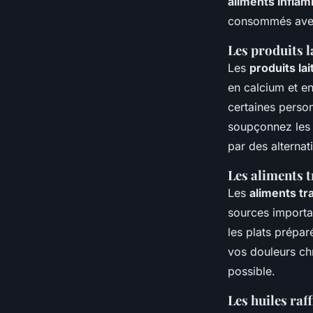
aliments infla
consommés avec
Les produits l
Les
produits lai
en calcium et e
certaines person
soupçonnez les p
par des alternat
Les aliments 
Les
aliments t
sources importan
les plats prépa
vos douleurs ch
possible.
Les huiles raf