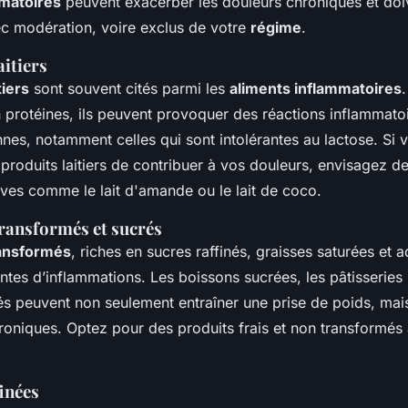
mmatoires
peuvent exacerber les douleurs chroniques et doi
 modération, voire exclus de votre
régime
.
aitiers
tiers
sont souvent cités parmi les
aliments inflammatoires
n protéines, ils peuvent provoquer des réactions inflammato
nes, notamment celles qui sont intolérantes au lactose. Si 
roduits laitiers de contribuer à vos douleurs, envisagez d
ives comme le lait d'amande ou le lait de coco.
transformés et sucrés
ransformés
, riches en sucres raffinés, graisses saturées et a
tes d’inflammations. Les boissons sucrées, les pâtisseries i
rés peuvent non seulement entraîner une prise de poids, mai
roniques. Optez pour des produits frais et non transformés
finées