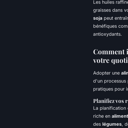
Les huiles raffi
graisses dans v
soja
peut entraî
bénéfiques com
antioxydants.
Comment in
votre quot
Adopter une
ali
d'un processus 
pratiques pour 
Planifiez vos 
La planification
riche en
aliment
des
légumes
, 