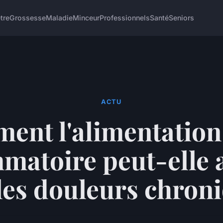
tre
Grossesse
Maladie
Minceur
Professionnels
Santé
Seniors
ACTU
nt l'alimentation
matoire peut-elle 
les douleurs chron