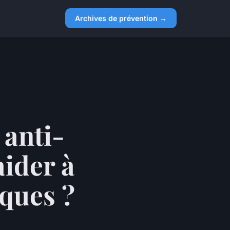
Archives de prévention →
 anti-
aider à
iques ?