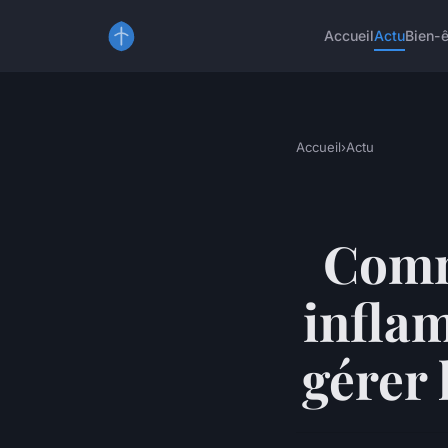
Accueil
Actu
Bien-ê
Accueil
›
Actu
Comme
inflam
gérer 