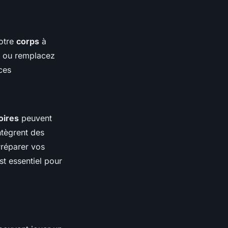
otre
corps
à
r, ou remplacez
ces
oires
peuvent
ntègrent des
Préparer vos
st essentiel pour